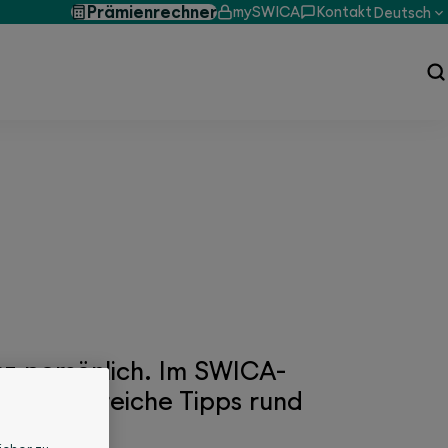
Prämienrechner
mySWICA
Kontakt
Deutsch
es ist
nz persönlich. Im SWICA-
 und hilfreiche Tipps rund