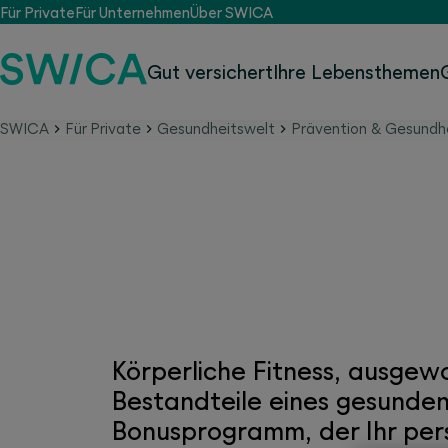
Für Private
Für Unternehmen
Über SWICA
Gut versichert
Ihre Lebensthemen
SWICA
Für Private
Gesundheitswelt
Prävention & Gesundh
Gesund leben wird mit
Körperliche Fitness, ausge
Bestandteile eines gesunden
Bonusprogramm, der Ihr per