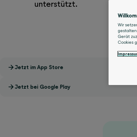
unterstützt.
Willko
Wir setze
gestalten
Gerät zuz
Cookies 
Impress
Jetzt im App Store
Jetzt bei Google Play