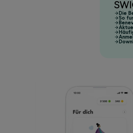
SWI
Die B
So fu
Benev
Aktue
Häufi
Anmel
Down