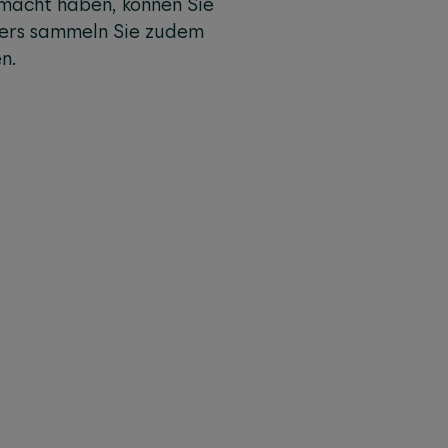
macht haben, können Sie
ckers sammeln Sie zudem
n.