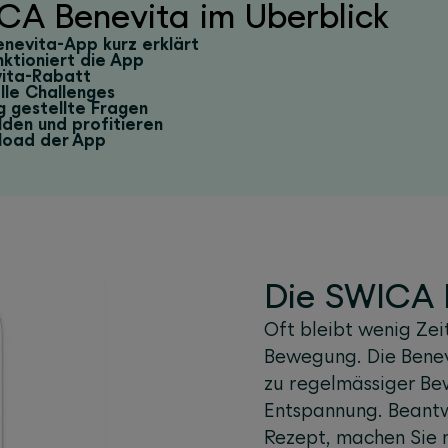
CA Benevita im Überblick
enevita-App kurz erklärt
nktioniert die App
ita-Rabatt
lle Challenges
g gestellte Fragen
den und profitieren
load der App
Die SWICA B
Oft bleibt wenig Ze
Bewegung. Die Benev
zu regelmässiger B
Entspannung. Beantwo
Rezept, machen Sie 