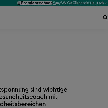
Prämienrechner
mySWICA
Kontakt
Deutsch
hnt
tspannung sind wichtige
Gesundheitscoach mit
ndheitsbereichen