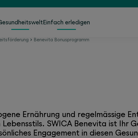
Gesundheitswelt
Einfach erledigen
eitsförderung
Benevita Bonusprogramm
 der Benevita-App belo
wogene Ernährung und regelmässige En
 Lebensstils. SWICA Benevita ist Ihr 
sönliches Engagement in diesen Gesu