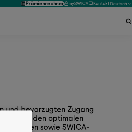
Prämienrechner
mySWICA
Kontakt
Deutsch
len und bevorzugten Zugang
ennetz für den optimalen
eitszentren sowie SWICA-