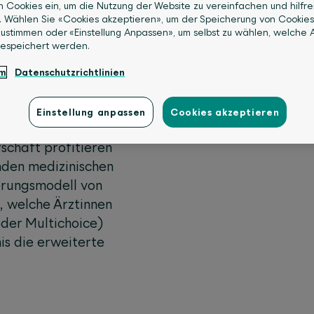
uf Qualität und Effektivität ausgerich
n Cookies ein, um die Nutzung der Website zu vereinfachen und hilfre
. Wählen Sie «Cookies akzeptieren», um der Speicherung von Cookies
ustimmen oder «Einstellung Anpassen», um selbst zu wählen, welche A
gespeichert werden.
um
Datenschutzrichtlinien
Einstellung anpassen
Cookies akzeptieren
ewählten Ärztinnen
schaft profitieren
nden medizinischen
rungsmodell von
, welche Ärztinnen
oder Multichoice)
is die erweiterte