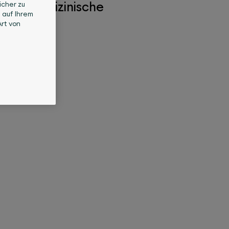
tete medizinische
icher zu
 auf Ihrem
rt von