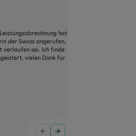
 Leistungsabrechnung hat
«Ich schätze die optimal
rin der Swica angerufen,
unfallversichert bi
 verlaufen sei. Ich finde
weitergeholfen werden
geistert, vielen Dank für