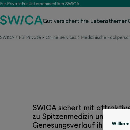
Für Private
Für Unternehmen
Über SWICA
Gut versichert
Ihre Lebensthemen
SWICA
Für Private
Online Services
Medizinische Fachperson
Ärzte & Gesundheitsze
SWICA sichert mit attrakti
zu Spitzenmedizin und engagi
Willko
Genesungsverlauf ihrer Ve