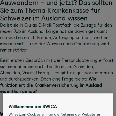
Auswandern – und jetzt? Das sollten
Sie zum Thema Krankenkasse für
Schweizer im Ausland wissen
Da ist sie in Giulias E-Mail-Postfach: die Zusage für den
neuen Job im Ausland. Lange hat sie davon geträumt,
nun wird es ernst. Freude, Aufregung und Unsicherheit
mischen sich – und der Wunsch nach Orientierung wird
immer stärker.
Beim ersten Gespräch mit der Personalabteilung erfährt
sie mehr über die nächsten Schritte: Anmelden,
Abmelden, Visum, Umzug – es gibt einiges vorzubereiten
und durchzudenken. Doch eine Frage bleibt:
Wie
funktioniert die Krankenversicherung im Ausland
eigentlich genau?
Willkommen bei SWICA
Wichtig zu wissen
Wir setzen Cookies ein, um die Nutzung der Website zu