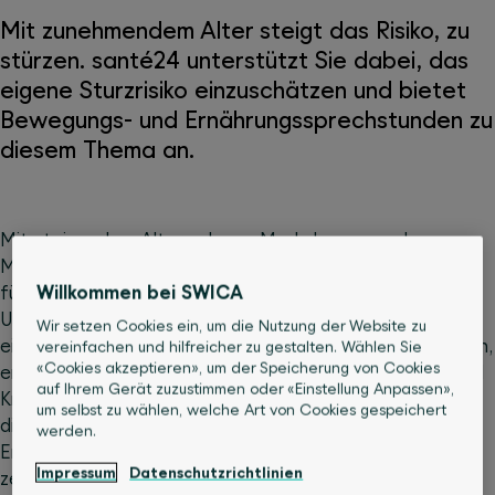
Mit zunehmendem Alter steigt das Risiko, zu
stürzen. santé24 unterstützt Sie dabei, das
eigene Sturzrisiko einzuschätzen und bietet
Bewegungs- und Ernährungssprechstunden zu
diesem Thema an.
Mit steigendem Alter nehmen Muskelmasse und
Muskelkraft kontinuierlich ab, was die Wahrscheinlichkeit
Willkommen bei SWICA
für Stürze und damit verbundene Verletzungen erhöht.
Um diesen Veränderungen entgegenzuwirken und die
Wir setzen Cookies ein, um die Nutzung der Website zu
eigene Beweglichkeit sowie Selbständigkeit zu bewahren,
vereinfachen und hilfreicher zu gestalten. Wählen Sie
«Cookies akzeptieren», um der Speicherung von Cookies
empfiehlt sich ein frühzeitiges und gezieltes Körper- und
auf Ihrem Gerät zuzustimmen oder «Einstellung Anpassen»,
Krafttraining. Auch eine ausgewogene Ernährung ist in
um selbst zu wählen, welche Art von Cookies gespeichert
diesem Zusammenhang zentral. Im Alter ist der
werden.
Energiebedarf zwar geringer, aber der Bedarf an
Impressum
Datenschutzrichtlinien
zentralen Nährstoffen wie Proteinen, Calcium und