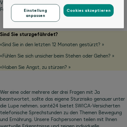
Vitamin D, damit Muskeln, Knochen und Gelenke ihre
Funktion weiterhin erfüllen, bleibt weitgehend gleich.
Einstellung
Cookies akzeptieren
anpassen
Sind Sie sturzgefährdet?
«Sind Sie in den letzten 12 Monaten gestürzt? »
«Fühlen Sie sich unsicher beim Stehen oder Gehen? »
«Haben Sie Angst, zu stürzen? »
Wer eine oder mehrere der drei Fragen mit Ja
beantwortet, sollte das eigene Sturzrisiko genauer unter
die Lupe nehmen. santé24 bietet SWICA-Versicherten
telefonische Sprechstunden zu den Themen Bewegung
und Ernährung. Unsere Fachpersonen teilen mit Ihnen
wertvolle Erkenntnisse und zeigen individuelle