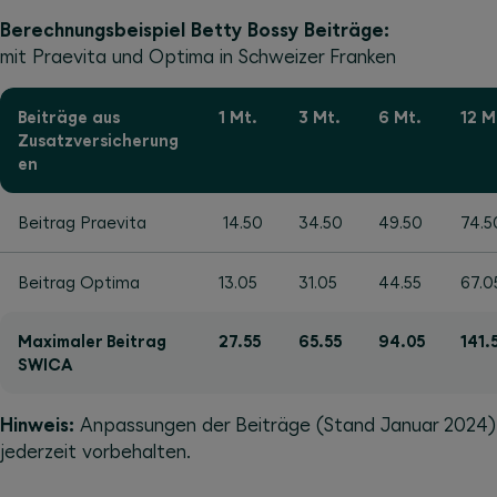
Berechnungsbeispiel Betty Bossy Beiträge:
mit Praevita und Optima in Schweizer Franken
Beiträge aus
1 Mt.
3 Mt.
6 Mt.
12 M
Zusatzversicherung
en
Beitrag Praevita
14.50
34.50
49.50
74.5
Beitrag Optima
13.05
31.05
44.55
67.0
Maximaler Beitrag
27.55
65.55
94.05
141.
SWICA
Hinweis:
Anpassungen der Beiträge (Stand Januar 2024)
jederzeit vorbehalten.