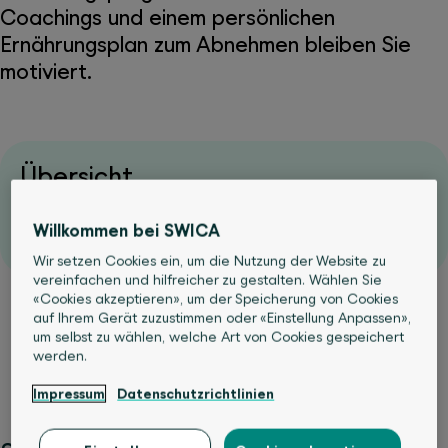
Coachings und einem persönlichen
Ernährungsplan zum Abnehmen bleiben Sie
motiviert.
Übersicht
SalutaCoach: Coaching per Telefon und App
Betty Bossi: Abnehmen mit Genuss im Alltag
Willkommen bei SWICA
Ihr Präventionsbeitrag
Persönliche Beratung
Wir setzen Cookies ein, um die Nutzung der Website zu
vereinfachen und hilfreicher zu gestalten. Wählen Sie
«Cookies akzeptieren», um der Speicherung von Cookies
auf Ihrem Gerät zuzustimmen oder «Einstellung Anpassen»,
um selbst zu wählen, welche Art von Cookies gespeichert
werden.
Impressum
Datenschutzrichtlinien