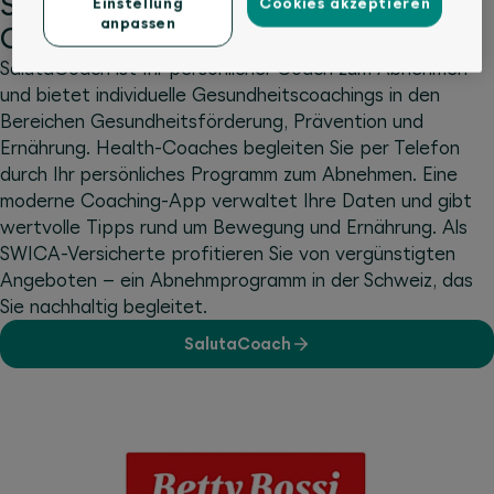
SalutaCoach: Ganzheitliches
Einstellung
Cookies akzeptieren
anpassen
Coaching per Telefon und App
SalutaCoach ist Ihr persönlicher Coach zum Abnehmen
und bietet individuelle Gesundheitscoachings in den
Bereichen Gesundheitsförderung, Prävention und
Ernährung. Health-Coaches begleiten Sie per Telefon
durch Ihr persönliches Programm zum Abnehmen. Eine
moderne Coaching-App verwaltet Ihre Daten und gibt
wertvolle Tipps rund um Bewegung und Ernährung. Als
SWICA-Versicherte profitieren Sie von vergünstigten
Angeboten – ein Abnehmprogramm in der Schweiz, das
Sie nachhaltig begleitet.
SalutaCoach