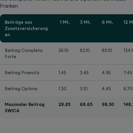
Franken
Beiträge aus
1 Mt.
3 Mt.
6 Mt.
12 M
Zusatzversicherung
en
Beitrag Completa
26.10
62.10
89.10
134.
Forte
Beitrag Praevita
1.45
3.45
4.95
7.45
Beitrag Optima
1.30
3.10
4.45
6.70
Maximaler Beitrag
28.85
68.65
98.50
148.
SWICA