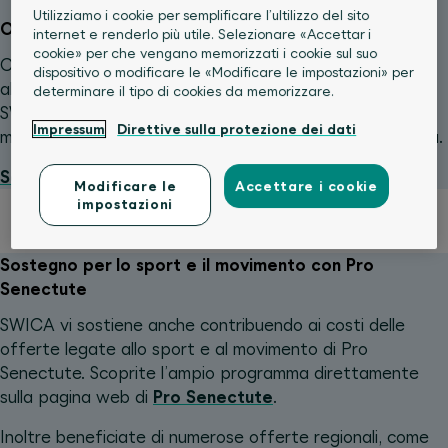
Utilizziamo i cookie per semplificare l’ultilizzo del sito
Offerta per la vostra salute
internet e renderlo più utile. Selezionare «Accettar i
cookie» per che vengano memorizzati i cookie sul suo
Che si tratti di yoga, danza, nuoto, aquafit, sauna,
dispositivo o modificare le «Modificare le impostazioni» per
allenamento della forza, sci di fondo, tennis o golf,
determinare il tipo di cookies da memorizzare.
SWICA vi aiuta a rafforzare la vostra salute e a
Impressum
Direttive sulla protezione dei dati
migliorare il vostro benessere con un’offerta molto varia.
Scoprire ora le offerte
Modificare le
Accettare i cookie
impostazioni
Sostegno per lo sport e il movimento con Pro
Senectute
SWICA vi sostiene anche contribuendo ai costi delle
offerte legate allo sport e al movimento di Pro
Senectute. Scoprite l’ampio programma direttamente
sulla pagina web di
Pro Senectute
.
Inoltre beneficiate di numerose offerte regionali, come