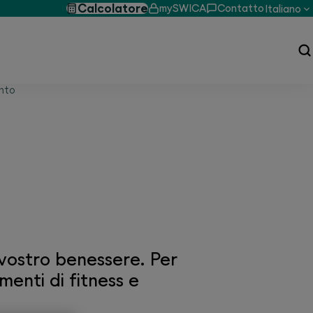
Calcolatore
mySWICA
Contatto
Italiano
nto
CA
l vostro benessere. Per
enti di fitness e