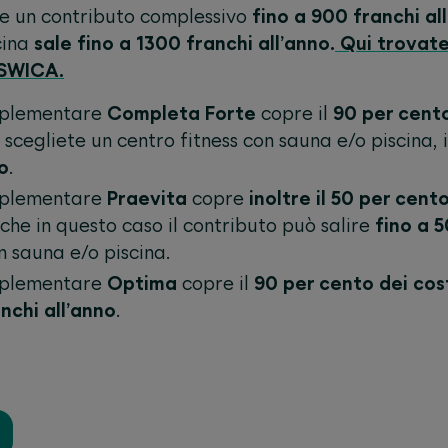
e un contributo
complessivo
fino a 900 franchi al
cina
sale fino a 1300 franchi all’anno.
Qui trovate
i SWICA
.
mplementare
Completa Forte
copre il
90 per cento
e scegliete un centro fitness con sauna e/o piscina, 
o
.
mplementare
Praevita
copre
inoltre il 50 per cent
nche in questo caso il contributo può salire
fino a 
n sauna e/o piscina.
mplementare
Optima
copre il
90 per cento dei cost
nchi all’anno
.