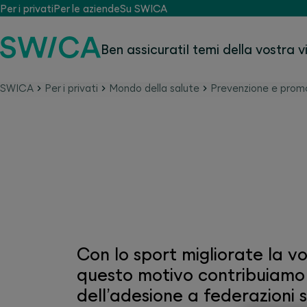
Per i privati
Per le aziende
Su SWICA
Ben assicurati
I temi della vostra v
SWICA
Per i privati
Mondo della salute
Prevenzione e promo
Fitness e movimento – 
Con lo sport migliorate la vo
questo motivo contribuiamo 
dell’adesione a federazioni 