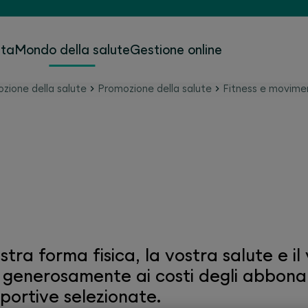
ita
Mondo della salute
Gestione online
zione della salute
Promozione della salute
Fitness e movime
con il sostegno di SWI
stra forma fisica, la vostra salute e i
generosamente ai costi degli abbonam
sportive selezionate.