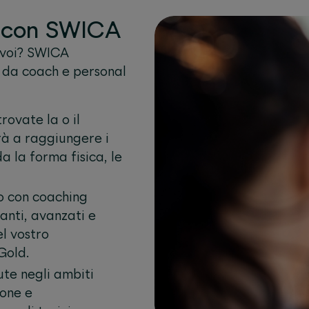
g con SWICA
 voi? SWICA
e da coach e personal
 trovate la o il
erà a raggiungere i
a la forma fisica, le
o con coaching
ianti, avanzati e
el vostro
Gold.
lute negli ambiti
ione e