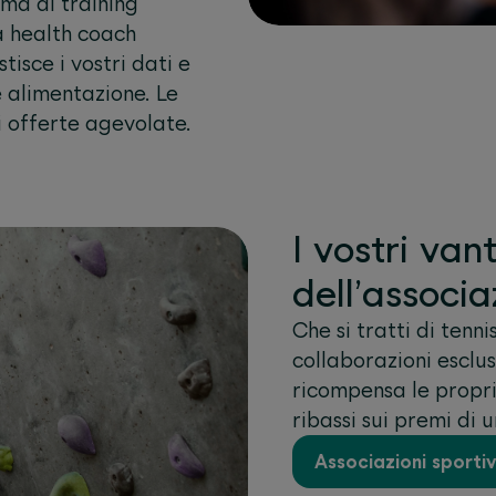
mma di training
 health coach
isce i vostri dati e
e alimentazione. Le
i offerte agevolate.
I vostri va
dell’associa
Che si tratti di tenn
collaborazioni esclu
ricompensa le propri
ribassi sui premi di 
Associazioni sporti