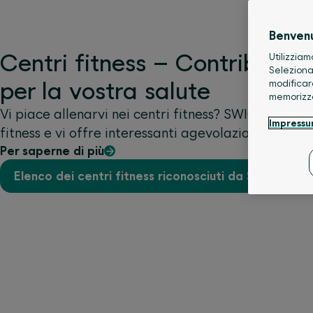
Benven
Centri fitness – Contributi in
Utilizziam
Seleziona
per la vostra salute
modificar
memorizz
Vi piace allenarvi nei centri fitness? SWICA ricono
Impress
fitness e vi offre interessanti agevolazioni.
Per saperne di più
Elenco dei centri fitness riconosciuti da SWICA