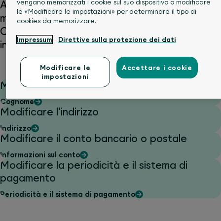
vengano memorizzati i cookie sul suo dispositivo o modificare
Avete traslocato, cambiato nome o volete
le «Modificare le impostazioni» per determinare il tipo di
modificare le vostre opzioni di pagamento?
cookies da memorizzare.
Comunicateci tutti questi cambiamenti online,
Impressum
Direttive sulla protezione dei dati
in modo semplice e comodo.
Modificare le
Accettare i cookie
impostazioni
Modificare il nome
Cognome
Modificare l'indirizzo
Indirizzo
Modificare il conto bancario o postale
Informazioni sul conto
Modificare la periodicità e il sistema di
pagamento
Periodicità e il sistema di pagamento