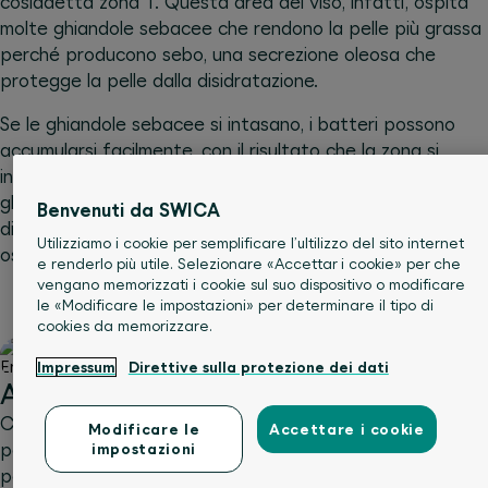
cosiddetta zona T. Questa area del viso, infatti, ospita
molte ghiandole sebacee che rendono la pelle più grassa
perché producono sebo, una secrezione oleosa che
protegge la pelle dalla disidratazione.
Se le ghiandole sebacee si intasano, i batteri possono
accumularsi facilmente, con il risultato che la zona si
infiamma. Il corpo reagisce all’infiammazione inviando
globuli bianchi per difendersi. Ciò provoca la formazione
Benvenuti da SWICA
di pus e la comparsa del brufolo. Le cause dei pori
Utilizziamo i cookie per semplificare l’ultilizzo del sito internet
ostruiti sono numerose.
e renderlo più utile. Selezionare «Accettar i cookie» per che
vengano memorizzati i cookie sul suo dispositivo o modificare
le «Modificare le impostazioni» per determinare il tipo di
cookies da memorizzare.
Impressum
Direttive sulla protezione dei dati
Alimentazione
Ciò che mangiamo e beviamo influisce direttamente sulla
Modificare le
Accettare i cookie
pelle. Alcuni alimenti favoriscono il rilascio di ormoni e
impostazioni
possono quindi stimolare la produzione di sebo. Le