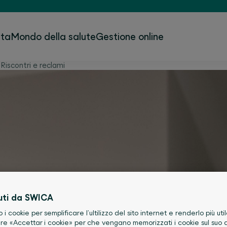
ita
Mondo della salute
Gestione online
Riscontri e reclami
uti da SWICA
o i cookie per semplificare l’ultilizzo del sito internet e renderlo più util
re «Accettar i cookie» per che vengano memorizzati i cookie sul suo d