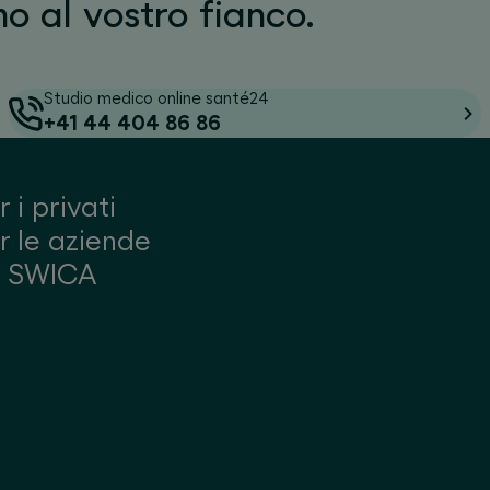
mo al vostro fianco.
Studio medico online santé24
+41 44 404 86 86
r i privati
r le aziende
u SWICA