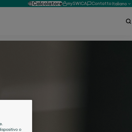
Calcolatore
mySWICA
Contatto
Italiano
e.
ispositivo o