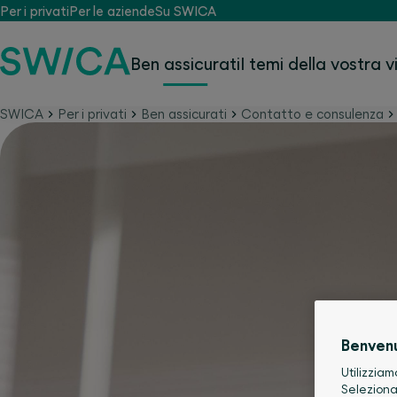
Per i privati
Per le aziende
Su SWICA
Ben assicurati
I temi della vostra v
SWICA
Per i privati
Ben assicurati
Contatto e consulenza
Benven
Utilizziam
Seleziona