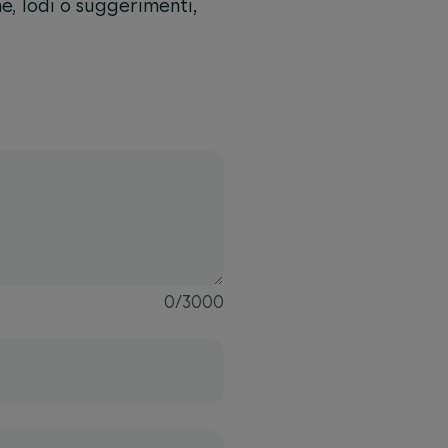
e, lodi o suggerimenti,
0
/
3000