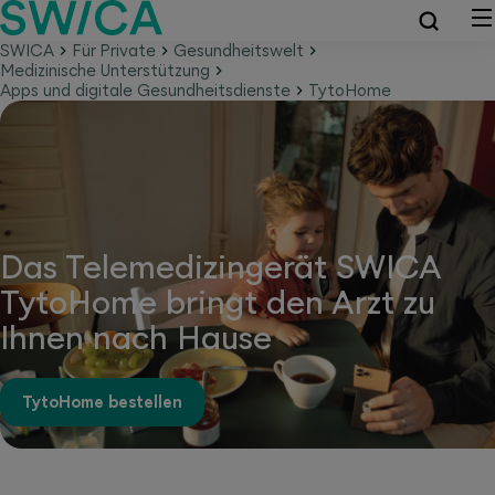
SWICA
Für Private
Gesundheitswelt
Medizinische Unterstützung
Apps und digitale Gesundheitsdienste
TytoHome
Das Telemedizingerät SWICA
TytoHome bringt den Arzt zu
Ihnen nach Hause
TytoHome bestellen