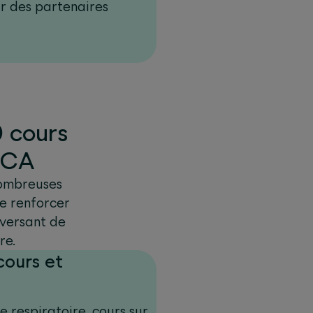
r des partenaires
0 cours
ICA
nombreuses
de renforcer
 versant de
re.
cours et
 respiratoire, cours sur