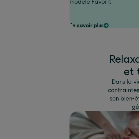
modèle Favorit.
En savoir plus
Relaxa
et
Dans la v
contraintes
son bien-ê
gé