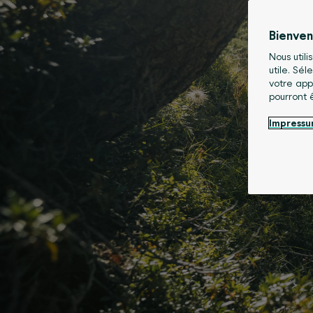
Bienve
Nous utili
utile. Sé
votre app
pourront 
Impress