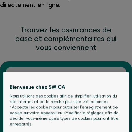
directement en ligne.
Trouvez les assurances de
base et complémentaires qui
vous conviennent
NPA
*
Bienvenue chez SWICA
Date de naissance
*
Nous utilisons des cookies afin de simplifier l’utilisation du
site Internet et de le rendre plus utile. Sélectionnez
«Accepte les cookies» pour autoriser l’enregistrement de
cookie sur votre appareil ou «Modifier le réglage» afin de
Sexe
*
décider vous-même quels types de cookies pourront être
enregistrés.