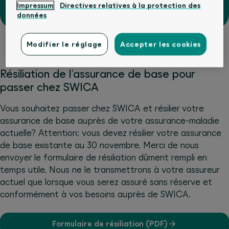
Calculer la prime
Impressum
Directives relatives à la protection des
données
Modifier le réglage
Accepter les cookies
Résiliation de l’assurance de base pour
passer chez SWICA
Vous souhaitez passer chez SWICA et résilier votre
assurance de base auprès de votre assurance-maladie
actuelle? Attention: vous devez résilier votre assurance
de base existante au 30 novembre. Merci de nous
envoyer le formulaire de résiliation dûment rempli en
temps utile. Nous ne le transmettrons à votre assureur
actuel que lorsque vous serez assuré sans réserve et
conformément à vos besoins auprès de SWICA.
Formulaire de résiliation (PDF)