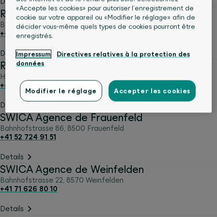
Details
«Accepte les cookies» pour autoriser l’enregistrement de
Région Suisse Romande, Site Lausanne
cookie sur votre appareil ou «Modifier le réglage» afin de
Boulevard de Grancy 39
,
1006
Lausanne
décider vous-même quels types de cookies pourront être
+41 21 619 48 48
enregistrés.
Details
Impressum
Directives relatives à la protection des
données
Région Suisse Centrale Tessin, Site Lucerne
Hirschmattstrasse 32
,
6003
Luzern
+41 41 248 94 94
Modifier le réglage
Accepter les cookies
Details
SWICA Agence de Frauenfeld
Bahnhofstrasse 86
,
8500
Frauenfeld
+41 52 724 91 51
Details
SWICA Agence de Weinfelden
Bahnhofstrasse 22
,
8570
Weinfelden
+41 71 626 80 10
Details