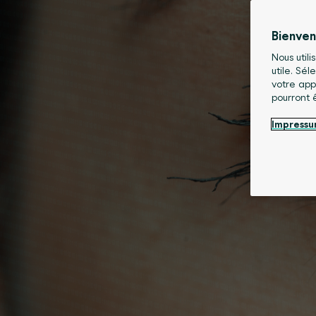
Bienve
Nous utili
utile. Sé
votre app
pourront 
Impress