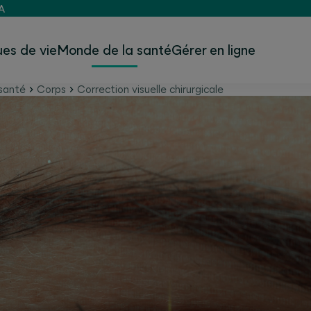
A
es de vie
Monde de la santé
Gérer en ligne
santé
Corps
Correction visuelle chirurgicale