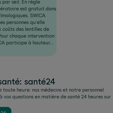
 par œil. En règle
ératoire est gratuit dans
talmologiques. SWICA
es personnes qu’elle
 coûts des lentilles de
CA participe à hauteur
al étant limité à
e de Completa Top ou
s le cadre d’Optima et à
mul.
santé: santé24
 toute heure: nos médecins et notre personnel
 vos questions en matière de santé 24 heures sur
é24