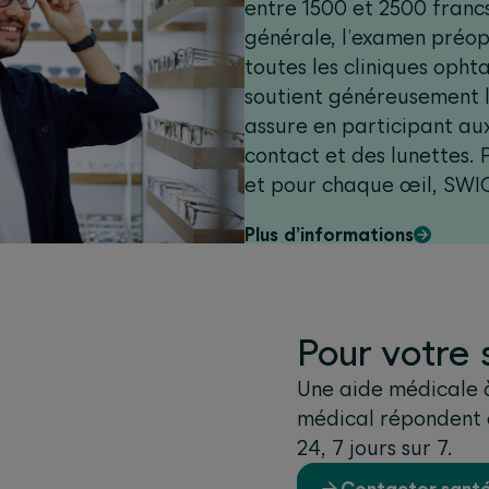
entre 1500 et 2500 francs
générale, l’examen préop
toutes les cliniques oph
soutient généreusement l
assure en participant aux
contact et des lunettes. Pour chaque intervention
et pour chaque œil, SWI
de 90 % aux coûts, le tot
Plus d’informations
500 francs dans le cadr
Forte, à 1500 francs dan
2000 francs en cas de cu
Pour votre 
Une aide médicale à
médical répondent à
24, 7 jours sur 7.
Contacter sant