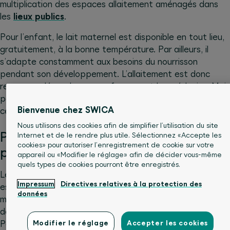
multiplication des espaces allaitement aménagés dans
les
lieux publics
.
Pour l’enfant, le lait maternel est disponible en tout lieu,
gratuitement, à la bonne température. Par ailleurs, il
s’adapte constamment aux besoins du nourrisson
pendant son développement. L’allaitement est donc
recommandé par les sages-femmes et les médecins. Mais
pour que l’allaitement déploie tous ses avantages,
Bienvenue chez SWICA
certaines choses sont à savoir:
Nous utilisons des cookies afin de simplifier l’utilisation du site
Pourquoi l’allaitement pendant les
Internet et de le rendre plus utile. Sélectionnez «Accepte les
cookies» pour autoriser l’enregistrement de cookie sur votre
premiers mois est-il si important?
appareil ou «Modifier le réglage» afin de décider vous-même
quels types de cookies pourront être enregistrés.
Le lait maternel contient des protéines, des lipides
Impressum
Directives relatives à la protection des
essentiels et de qualité, des glucides, des vitamines, des
données
minéraux et du fer. Ces nutriments favorisent un
développement physique et mental optimal des bébés.
Modifier le réglage
Accepter les cookies
Par ailleurs, le lait maternel contient des anticorps qui