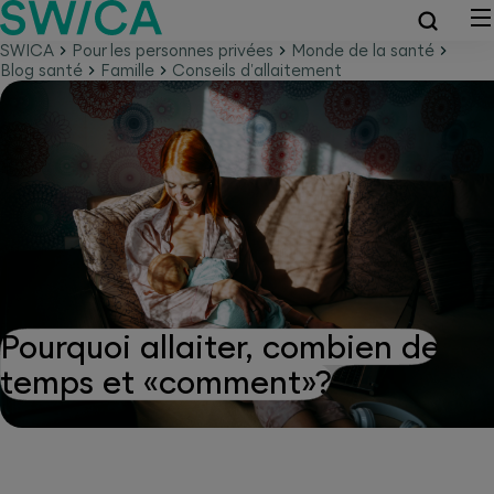
SWICA
Pour les personnes privées
Monde de la santé
Blog santé
Famille
Conseils d'allaitement
Pourquoi allaiter, combien de
temps et «comment»?