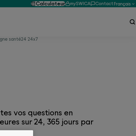
Calculateur
mySWICA
Contact
Français
igne santé24 24x7
4
tes vos questions en
ures sur 24, 365 jours par