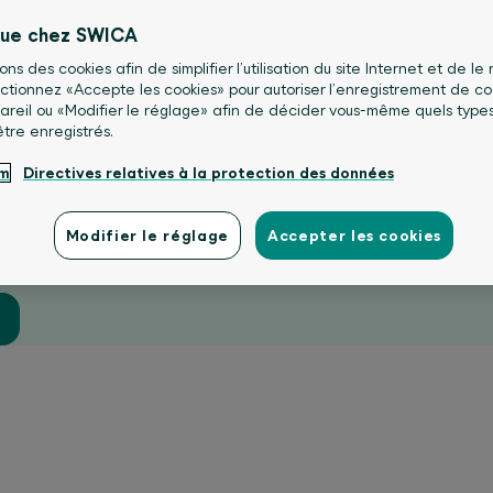
nue chez SWICA
sons des cookies afin de simplifier l’utilisation du site Internet et de le
caux 24 heures sur 24
lectionnez «Accepte les cookies» pour autoriser l’enregistrement de co
areil ou «Modifier le réglage» afin de décider vous-même quels type
être enregistrés.
rsonnel médical répondent à vos questions en mat
 conseil est gratuit pour les personnes assurées ch
um
Directives relatives à la protection des données
actez-nous par téléphone ou remplissez le formul
ande.
Modifier le réglage
Accepter les cookies