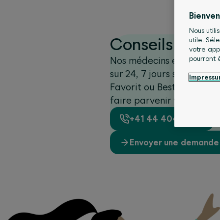
Bienve
Nous utili
Conseils médi
utile. Sé
votre app
pourront 
Nos médecins et notre pe
sur 24, 7 jours sur 7. Le
Impress
Favorit ou BestMed. Cont
faire parvenir votre dem
+41 44 404 86 86
Envoyer une demande