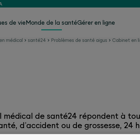
A
es de vie
Monde de la santé
Gérer en ligne
en médical
santé24
Problèmes de santé aigus
Cabinet en l
édical en ligne santé2
l médical de santé24 répondent à tou
nté, d’accident ou de grossesse, 24 he