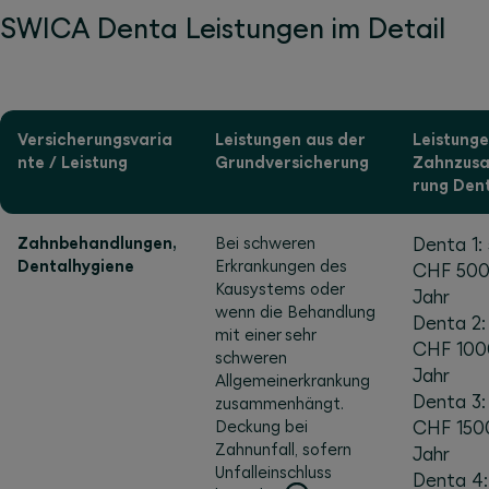
SWICA Denta Leistungen im Detail
Versicherungsvaria
Leistungen aus der
Leistunge
nte /
Leistung
Grund­versi­cherung
Zahnzusa
rung Den
Zahnbehandlungen,
Bei schweren
Denta 1:
Dentalhygiene
Erkrankungen des
CHF 500
Kausystems oder
Jahr
wenn die Behandlung
Denta 2:
mit einer sehr
CHF 100
schweren
Jahr
Allgemeinerkrankung
Denta 3:
zusammenhängt.
Deckung bei
CHF 150
Zahnunfall, sofern
Jahr
Unfalleinschluss
Denta 4: