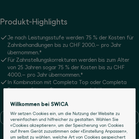
Produkt-Highlights
Je nach Leistungsstufe werden 75 % der Kosten für
Zahnbehandlungen bis zu CHF 2000.– pro Jahr
übernommen.*
Für Zahnstellungskorrekturen werden bis zum Alter
von 25 Jahren sogar 75 % der Kosten bis zu CHF
4000.– pro Jahr übernommen.*
In Kombination mit Completa Top oder Completa
Forte profitieren Sie von einer noch höheren
Kostenbeteiligung.
Willkommen bei SWICA
Wir setzen Cookies ein, um die Nutzung der Website zu
*Zu den Details
vereinfachen und hilfreicher zu gestalten. Wählen Sie
«Cookies akzeptieren», um der Speicherung von Cookies
auf Ihrem Gerät zuzustimmen oder «Einstellung Anpassen»,
um selbst zu wählen, welche Art von Cookies gespeichert