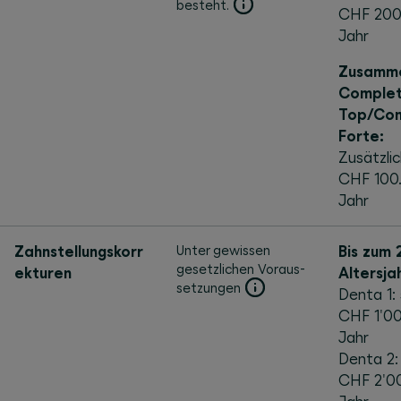
besteht.
CHF 200
Jahr
Zusamme
Comple
Top/Co
Forte:
Zusätzli
CHF 100
Jahr
Zahnstellungskorr
Unter gewissen
Bis zum 
gesetzlichen Voraus­
ekturen
Altersja
setzungen
Denta 1:
CHF 1'00
Jahr
Denta 2:
CHF 2'0