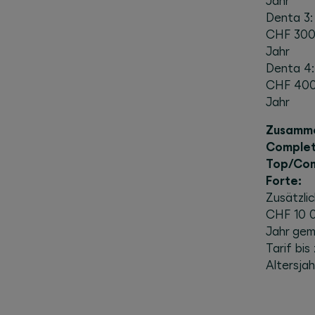
Jahr
Denta 3:
CHF 300
Jahr
Denta 4:
CHF 400
Jahr
Zusamme
Comple
Top/Co
Forte:
Zusätzli
CHF 10 
Jahr ge
Tarif bis
Altersjah