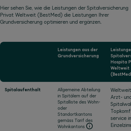
Hier sehen Sie, wie die Leistungen der Spitalversicherung
Privat Weltweit (BestMed) die Leistungen Ihrer
Grundversicherung optimieren und ergänzen.
Leistungen aus der
Leistunge
Grund­versi­cherung
Spital­ver
Hospita P
Weltweit
(BestMe
Spitalaufenthalt
Allgemeine Abteilung
Weltweit
in Spitälern auf der
Arzt- un
Spitalliste des Wohn-
Spitalwa
oder
Topkomfo
Standortkantons
service i
gemäss Tarif des
Einzelzi
Wohnkantons