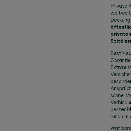
Private 
weltweit,
Deckung
öffentli
privaten
Spitäler
BestMed
Garantie
Extralei
Versiche
besonde
Ansprüch
schnellst
Verbindu
bester M
rund um 
Wählbar