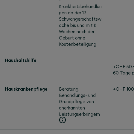
-
Krankheitsbehandlun
gen ab der 13.
Schwangerschaftsw
oche bis und mit 8
Wochen nach der
Geburt ohne
Kostenbeteiligung
Haushaltshilfe
+CHF 50.
60 Tage p
Hauskrankenpflege
Beratung,
+CHF 100
Behandlungs- und
Grundpflege von
anerkannten
Leistungs­erbrin­gern