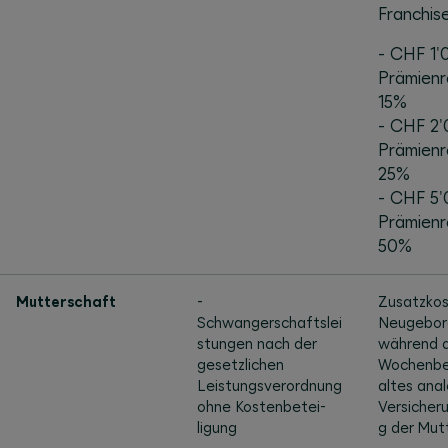
Franchis
- CHF 1'
Prämienr
15%
- CHF 2'
Prämienr
25%
- CHF 5'
Prämienr
50%
Mutterschaft
-
Zusatzkos
Schwangerschaftslei
Neugebor
stungen nach der
während 
gesetzlichen
Wochenbe
Leistungsverordnung
altes ana
ohne Kosten­betei­
Versicher
ligung
g der Mut