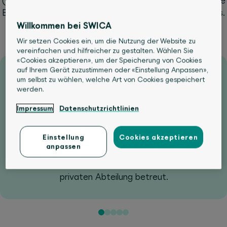
(BestMed) bietet Ihnen erstklassigen Schutz, individuelle
Begleitung und exklusive Leistungen rund um den Globus.
Für Ihre Gesundheit und Ihr Wohlbefinden setzen wir
Willkommen bei SWICA
weltweit auf maximale Wahlfreiheit, persönliche
Wir setzen Cookies ein, um die Nutzung der Website zu
Betreuung und höchsten Komfort.
vereinfachen und hilfreicher zu gestalten. Wählen Sie
«Cookies akzeptieren», um der Speicherung von Cookies
auf Ihrem Gerät zuzustimmen oder «Einstellung Anpassen»,
um selbst zu wählen, welche Art von Cookies gespeichert
werden.
Freie Spital- und Arztwahl
Impressum
Datenschutzrichtlinien
Sie wählen weltweit aus allen SWICA-anerkannten
Einstellung
Cookies akzeptieren
Vertragsspitälern, profitieren von maximaler
anpassen
Flexibilität und bestimmen selbst, welche
Chefärztin oder welcher Chefarzt Sie in der
privaten Abteilung betreut.