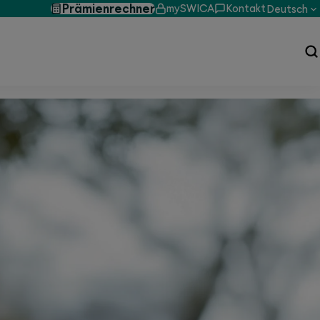
Prämienrechner
mySWICA
Kontakt
Deutsch