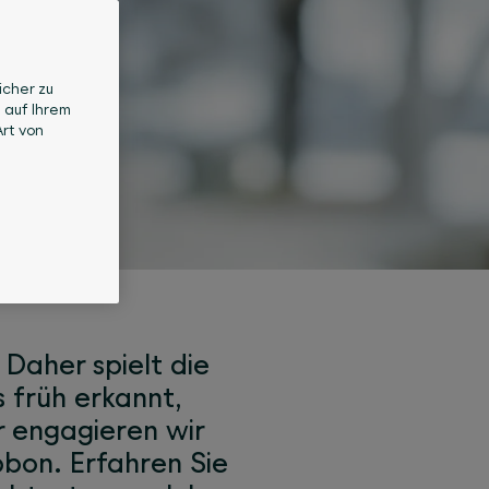
icher zu
 auf Ihrem
rt von
 Daher spielt die
 früh erkannt,
r engagieren wir
bbon. Erfahren Sie