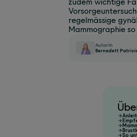
zudem wichtige Fak
Vorsorgeuntersuchu
regelmässige gynä
Mammographie so w
Autor/in
Bernadett Patrici
Übe
Anlei
Empfe
Mammo
Brust
So un