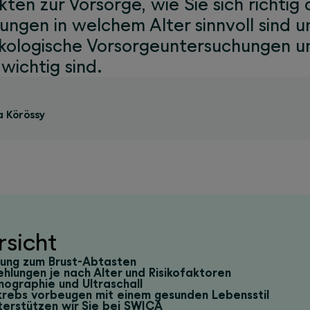
ten zur Vorsorge, wie Sie sich richtig
ngen in welchem Alter sinnvoll sind 
kologische Vorsorgeuntersuchungen u
ichtig sind.
a Körössy
rsicht
tung zum Brust-Abtasten
hlungen je nach Alter und Risikofaktoren
graphie und Ultraschall
krebs vorbeugen mit einem gesunden Lebensstil
terstützen wir Sie bei SWICA