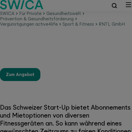
SWICA
Für Private
Gesundheitswelt
Prävention & Gesundheitsförderung
Vergünstigungen active4life
Sport & Fitness
RNTL GmbH
RNTL GmbH - Fitnessgeräte von
Top-Marken reduziert mieten
Zum Angebot
Das Schweizer Start-Up bietet Abonnements
und Mietoptionen von diversen
Fitnessgeräten an. So kann während eines
gewünschten Zeitraums zu fairen Konditionen