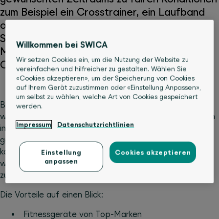
zum Beispiel ein Crosstrainer, ein Laufband
oder ein Rudergerät gemietet werden.
SWICA-Versicherte erhalten 20% auf
Willkommen bei SWICA
Mietraten aller Fitnessgeräte auf der RNTL
Wir setzen Cookies ein, um die Nutzung der Website zu
Onlineplattform.
vereinfachen und hilfreicher zu gestalten. Wählen Sie
«Cookies akzeptieren», um der Speicherung von Cookies
auf Ihrem Gerät zuzustimmen oder «Einstellung Anpassen»,
um selbst zu wählen, welche Art von Cookies gespeichert
Bei RNTL können Fitnessgeräte auf Zeit gemietet
werden.
werden. Fitnessgeräte zu mieten statt kaufen lohnt sich
Impressum
Datenschutzrichtlinien
in vielerlei Hinsicht: Die Geräte können ausgiebig
getestet und falls das Training und Gerät einem gefällt,
kann das Gerät ganz einfach zum Restbetrag gekauft
Einstellung
Cookies akzeptieren
anpassen
werden. Dabei werden die bereits bezahlten Mietraten
zu 100% angerechnet.
Die Vorteile auf einen Blick:
Fitnessgeräte von Top-Marken