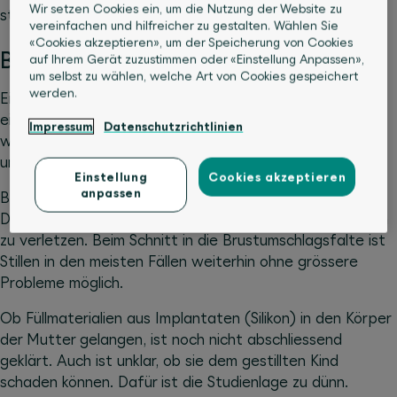
Wir setzen Cookies ein, um die Nutzung der Website zu
steuern.
vereinfachen und hilfreicher zu gestalten. Wählen Sie
«Cookies akzeptieren», um der Speicherung von Cookies
Brustvergrösserung
auf Ihrem Gerät zuzustimmen oder «Einstellung Anpassen»,
um selbst zu wählen, welche Art von Cookies gespeichert
werden.
Ein Brustimplantat aus Schönheitsgründen kann über
einen Schnitt in der Brustumschlagsfalte eingesetzt
Impressum
Datenschutzrichtlinien
werden. Alternativ ist ein halbkreisförmiger Schnitt am
unteren Rand des Brustwarzenhofs möglich.
Einstellung
Cookies akzeptieren
anpassen
Bei der zweiten Variante ist die Narbe weniger sichtbar.
Dafür steigt das Risiko, Milchgänge und wichtige Nerven
zu verletzen. Beim Schnitt in die Brustumschlagsfalte ist
Stillen in den meisten Fällen weiterhin ohne grössere
Probleme möglich.
Ob Füllmaterialien aus Implantaten (Silikon) in den Körper
der Mutter gelangen, ist noch nicht abschliessend
geklärt. Auch ist unklar, ob sie dem gestillten Kind
schaden können. Dafür ist die Studienlage zu dünn.