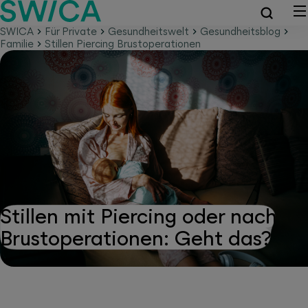
SWICA
Für Private
Gesundheitswelt
Gesundheitsblog
Familie
Stillen Piercing Brustoperationen
Stillen mit Piercing oder nach
Brustoperationen: Geht das?