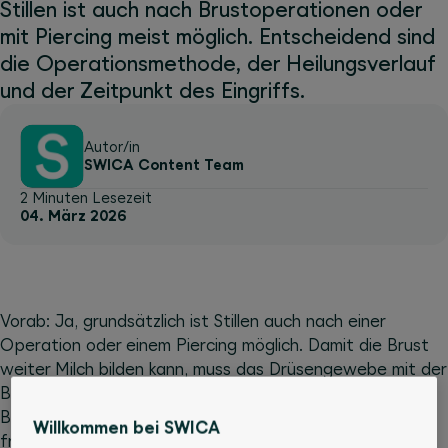
Stillen ist auch nach Brustoperationen oder
mit Piercing meist möglich. Entscheidend sind
die Operationsmethode, der Heilungsverlauf
und der Zeitpunkt des Eingriffs.
Autor/in
SWICA Content Team
2 Minuten Lesezeit
04. März 2026
Vorab: Ja, grundsätzlich ist Stillen auch nach einer
Operation oder einem Piercing möglich. Damit die Brust
weiter Milch bilden kann, muss das Drüsengewebe mit der
Brustwarze verbunden bleiben. Zudem sollte die
Brustwarze noch empfindsam sein, damit die Hormone
Willkommen bei SWICA
freigesetzt werden, die Milchbildung und Milchfluss