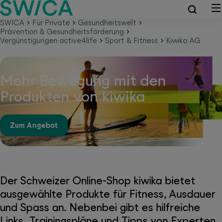
SWICA
Für Private
Gesundheitswelt
Prävention & Gesundheitsförderung
Vergünstigungen active4life
Sport & Fitness
Kiwika AG
Mehr Bewegung mit den
Produkten von kiwika
Zum Angebot
Der Schweizer Online-Shop kiwika bietet
ausgewählte Produkte für Fitness, Ausdauer
und Spass an. Nebenbei gibt es hilfreiche
Links, Trainingspläne und Tipps von Experten.