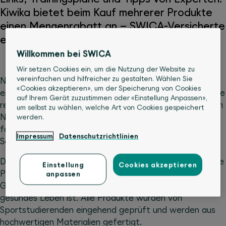
Kiwika bietet beim Kauf mehrerer Produkte
einen Mengenrabatt an – SWICA-Versicherte
erhalten zusätzlich einen Rabatt von 20%.
Willkommen bei SWICA
Wir setzen Cookies ein, um die Nutzung der Website zu
vereinfachen und hilfreicher zu gestalten. Wählen Sie
Neben einer ausgewogenen Ernährung gibt es kaum
«Cookies akzeptieren», um der Speicherung von Cookies
einen Faktor, der ein langes Leben so sehr begünstigt wie
auf Ihrem Gerät zuzustimmen oder «Einstellung Anpassen»,
regelmässige Bewegung – sei dies beim Trailrunning, dem
um selbst zu wählen, welche Art von Cookies gespeichert
Naturerlebnis für alle Sinne, beim Durchstreifen von
werden.
faszinierenden winterlichen Landschaften auf einer
Impressum
Datenschutzrichtlinien
Schneeschuhwanderung oder beim Stand-up-Paddling.
Der Online-Shop von kiwika bietet qualitativ hochwertige
Einstellung
Cookies akzeptieren
Produkte, hilfreiche Links, Trainingspläne und gute
anpassen
Gründe, warum regelmässige Bewegung wichtig für ein
gesundes Leben ist. Alle Produkte wurden von
Sportstudierenden eingehend geprüft und werden aus
hochwertigen Materialien gefertigt.