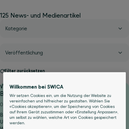
125 News- und Medienartikel
Kategorie
Veröffentlichung
Filter zurücksetzen
Wechseljahre: Endlich ganzheitliche
Willkommen bei SWICA
Betreuung mit myMeno Insel
Wir setzen Cookies ein, um die Nutzung der Website zu
vereinfachen und hilfreicher zu gestalten. Wählen Sie
01.06.2026
«Cookies akzeptieren», um der Speicherung von Cookies
auf Ihrem Gerät zuzustimmen oder «Einstellung Anpassen»,
Belastende Beschwerden und wenig medizinische
um selbst zu wählen, welche Art von Cookies gespeichert
Unterstützung – ein Phänomen, das Frauen in den
werden.
Wechseljahren oft erleben. Darum bauen das