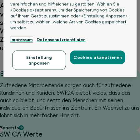
vereinfachen und hilfreicher zu gestalten. Wählen Sie
Arbeitsumfeld, flexible Arbeitszeiten,
«Cookies akzeptieren», um der Speicherung von Cookies
vielfältige Entwicklungsmöglichkeiten und ein
auf Ihrem Gerät zuzustimmen oder «Einstellung Anpassen»,
starkes Teamgefühl. Dabei legen wir grossen
um selbst zu wählen, welche Art von Cookies gespeichert
werden.
Wert auf Gesundheit, Fairness und
Zusammenhalt. Möchtest auch du Teil
Impressum
Datenschutzrichtlinien
unseres Teams sein?
Einstellung
Cookies akzeptieren
anpassen
Benefits
Zufriedene Mitarbeitende sorgen auch für zufriedene
Kundinnen und Kunden. SWICA bietet vieles, dass das
auch so bleibt, und setzt den Menschen mit seinen
individuellen Bedürfnissen ins Zentrum. Ein Wechsel zu uns
lohnt sich in mehrfacher Hinsicht.
Benefits
SWICA Werte