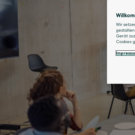
Willko
Wir setze
gestalten
Gerät zuz
Cookies 
Impress