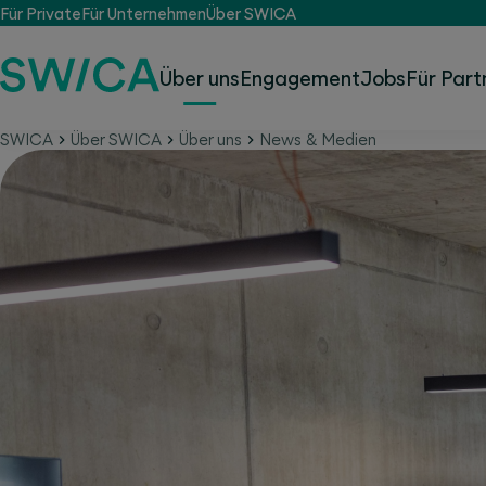
Für Private
Für Unternehmen
Über SWICA
Über uns
Engagement
Jobs
Für Part
SWICA
Über SWICA
Über uns
News & Medien