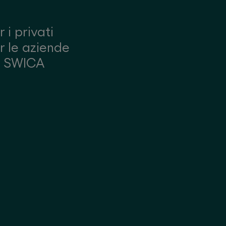
r i privati
r le aziende
u SWICA