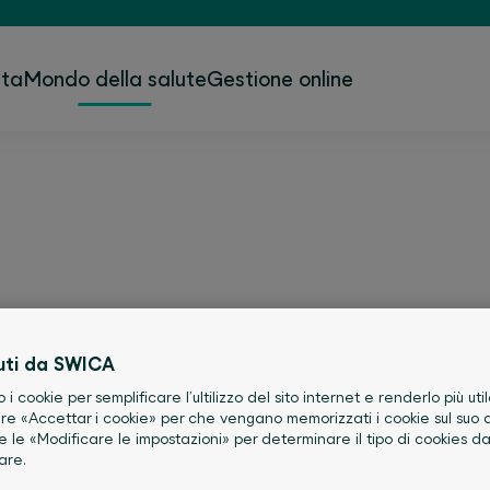
ita
Mondo della salute
Gestione online
CA – Perché la salute 
uti da SWICA
o i cookie per semplificare l’ultilizzo del sito internet e renderlo più util
 che cosa si tratti, ognu-no lo decide
re «Accettar i cookie» per che vengano memorizzati i cookie sul suo d
lute SWICA trovate ispirazione, storie 
e le «Modificare le impostazioni» per determinare il tipo di cookies d
are.
e.