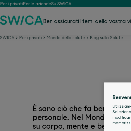
Per i privati
Per le aziende
Su SWICA
Ben assicurati
I temi della vostra v
SWICA
Per i privati
Mondo della salute
Blog sulla Salute
Mondo della salute SWI
Benven
Utilizziam
È sano ciò che fa bene. E di
Seleziona
personale. Nel Mondo della sa
modificar
memorizz
su corpo, mente e benesser