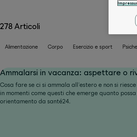
Impress
278 Articoli
Alimentazione
Corpo
Esercizio e sport
Psich
Ammalarsi in vacanza: aspettare o ri
Cosa fare se ci si ammala all’estero e non si riesc
in momenti come questi che emerge quanto possa 
orientamento da santé24.