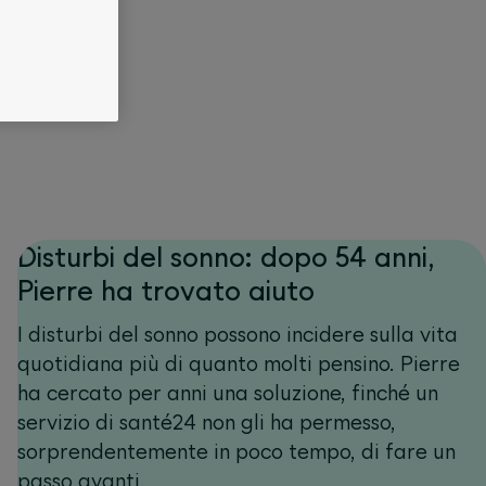
Disturbi del sonno: dopo 54 anni,
Pierre ha trovato aiuto
I disturbi del sonno possono incidere sulla vita
quotidiana più di quanto molti pensino. Pierre
ha cercato per anni una soluzione, finché un
servizio di santé24 non gli ha permesso,
sorprendentemente in poco tempo, di fare un
passo avanti.