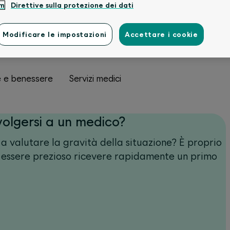
um
Direttive sulla protezione dei dati
Modificare le impostazioni
Accettare i cookie
e e benessere
Servizi medici
volgersi a un medico?
e a valutare la gravità della situazione? È proprio
essere prezioso ricevere rapidamente un primo