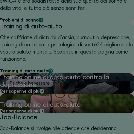
SWICA è ora soddisfatta della sua qualità del sonno e
della vita, e tutto ciò senza sonniferi.
Problemi di sonno
Training di auto-aiuto
Che soffriate di disturbi d’ansia, burnout o depressione, i
training di auto-aiuto psicologico di santé24 migliorano la
vostra salute mentale. Scoprite in questa pagina come
funzionano.
Training di auto-aiuto
Training online di auto-aiuto contro la
Psiche e benessere
depressione
Per saperne di più
Training online di auto-aiuto
Corpo
Per saperne di più
Job-Balance
Job-Balance si rivolge alle aziende che desiderano