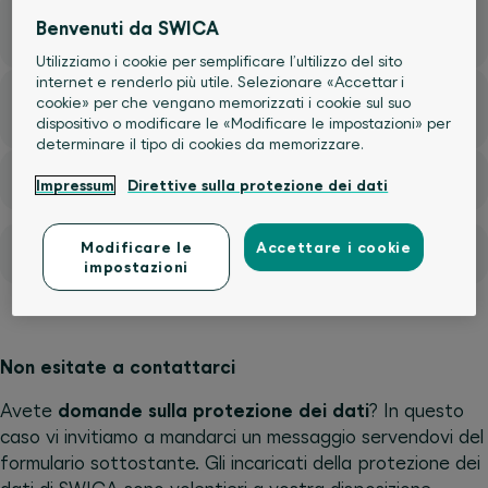
Dichiarazione sulla protezione dei dati
Benvenuti da SWICA
santé24 (PDF)
Utilizziamo i cookie per semplificare l’ultilizzo del sito
internet e renderlo più utile. Selezionare «Accettar i
Regolamento sulla raccolta automatica dei
cookie» per che vengano memorizzati i cookie sul suo
dati di SWICA (PDF)
dispositivo o modificare le «Modificare le impostazioni» per
determinare il tipo di cookies da memorizzare.
Obbligo d’informazione (PDF)
Impressum
Direttive sulla protezione dei dati
Modificare le
Accettare i cookie
Consenso alle misure pubblicitarie e di marketing
impostazioni
Non esitate a contattarci
Avete
domande sulla protezione dei dati
? In questo
caso vi invitiamo a mandarci un messaggio servendovi del
formulario sottostante. Gli incaricati della protezione dei