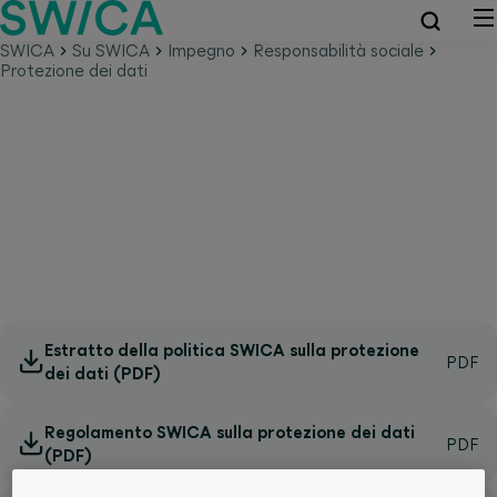
SWICA
Su SWICA
Impegno
Responsabilità sociale
Protezione dei dati
Protezione dei dati
Estratto della politica SWICA sulla protezione
dei dati (PDF)
Regolamento SWICA sulla protezione dei dati
(PDF)