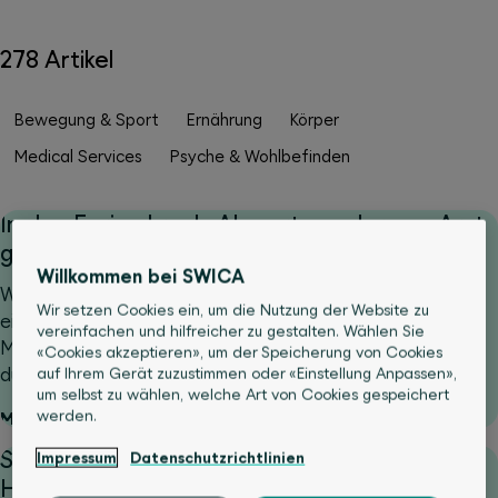
278 Artikel
Bewegung & Sport
Ernährung
Körper
Medical Services
Psyche & Wohlbefinden
In den Ferien krank: Abwarten oder zum Arzt
gehen?
Willkommen bei SWICA
Was tun, wenn man im Ausland krank wird und nicht
Wir setzen Cookies ein, um die Nutzung der Website zu
einschätzen kann, wie ernst es ist? Genau in solchen
vereinfachen und hilfreicher zu gestalten. Wählen Sie
Momenten zeigt sich, wie wertvoll schnelle Orientierung
«Cookies akzeptieren», um der Speicherung von Cookies
durch santé24 sein kann.
auf Ihrem Gerät zuzustimmen oder «Einstellung Anpassen»,
um selbst zu wählen, welche Art von Cookies gespeichert
werden.
Mehr lesen
Schlafprobleme: Nach 54 Jahren fand Pierre
Impressum
Datenschutzrichtlinien
Hilfe