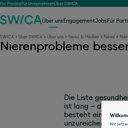
Für Private
Für Unternehmen
Über SWICA
Über uns
Engagement
Jobs
Für Part
SWICA
Über SWICA
Über uns
News & Medien
News
Nie
Nierenprobleme besse
Die Liste gesundhe
ist lang – die Kos
besteht eine Vers
Willko
unzureichend umge
Wir setze