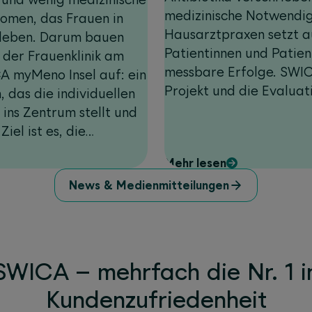
medizinische Notwendigke
omen, das Frauen in
Hausarztpraxen setzt a
rleben. Darum bauen
Patientinnen und Patien
der Frauenklinik am
messbare Erfolge. SWIC
CA myMeno Insel auf: ein
Projekt und die Evaluat
 das die individuellen
 ins Zentrum stellt und
iel ist es, die
ffenen zu verbessern
Mehr lesen
ubeugen.
News & Medienmitteilungen
SWICA – mehrfach die Nr. 1 i
Kundenzufriedenheit