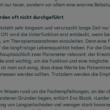
ht nur teuer, sondern vor allem eine enorme Belast
den oft nicht durchgeführt
entsteht sehr langsam und verursacht lange Zeit nu
ft wird die Unterfunktion erst entdeckt, wenn bere
äre, um Therapiemassnahmen einzuleiten. Denn eine
f die langfristige Lebensqualität haben. Für die Di
 hauptsächlich zwei Parameter relevant: der Kreati
de sind wichtig, um die Funktion und eine möglich
 ist man sich einig, dass diese Werte bei Patientin
gemessen werden sollten. Trotzdem werden die Empf
 Wissen rund um die Fachempfehlungen, an der c
nderen Gründen liegen, erklärt Eva Blozik. «Leider
ng von Langzeitschäden viel weniger stark honorie