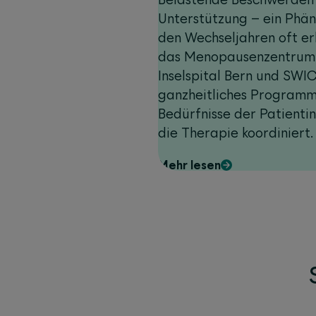
Unterstützung – ein Phän
den Wechseljahren oft e
das Menopausenzentrum 
Inselspital Bern und SWI
ganzheitliches Programm,
Bedürfnisse der Patientin
die Therapie koordiniert. Z
Lebensqualität der Betro
Mehr lesen
und Langzeitfolgen vorz