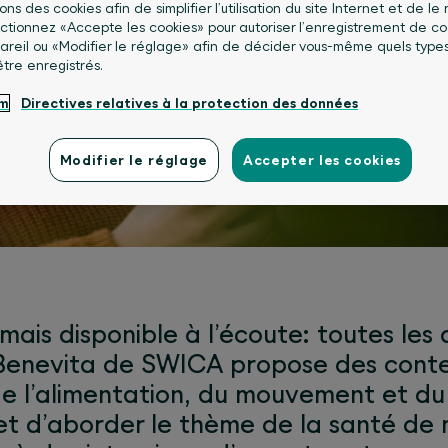
sons des cookies afin de simplifier l’utilisation du site Internet et de le
lectionnez «Accepte les cookies» pour autoriser l’enregistrement de co
areil ou «Modifier le réglage» afin de décider vous-même quels type
être enregistrés.
um
Directives relatives à la protection des données
ais, Benevita est aussi
Modifier le réglage
Accepter les cookies
ais disponible à l’écoute: toutes les 
enevita de SWICA propose des conte
 de l’alimentation, du mouvement et du
et d’aborder le thème de la santé de