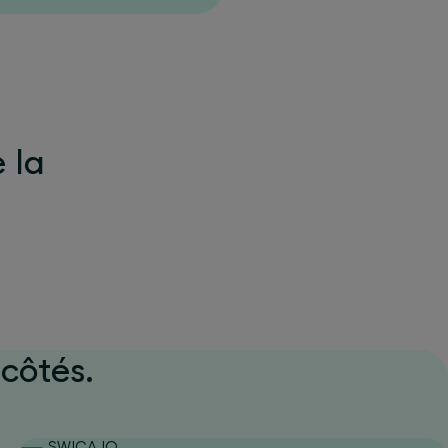
e la
côtés.
SWICA IQ