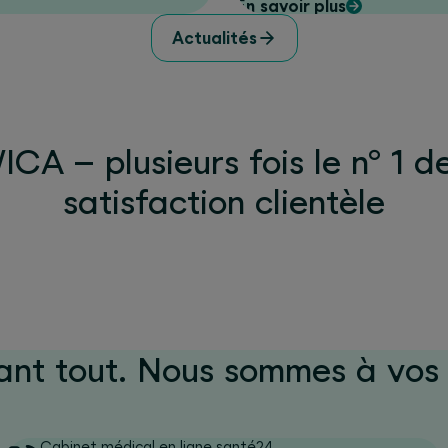
En savoir plus
e vie des femmes
Actualités
r les conséquences à
CA – plusieurs fois le n° 1 d
satisfaction clientèle
ant tout. Nous sommes à vos 
Cabinet médical en ligne santé24