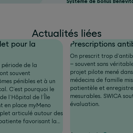
Système de bonus Benevit
Actualités liées
let pour la
Prescriptions anti
On prescrit trop d’anti
– souvent sans véritabl
a période de la
projet pilote mené dans
ont souvent
médecins de famille mise
mes pénibles et à un
patientèle et enregistre
l. C’est pourquoi le
mesurables. SWICA souti
 l’Hôpital de l’Île
évaluation.
nt en place myMeno
let articulé autour des
 patiente favorisant la
t. L’objectif est