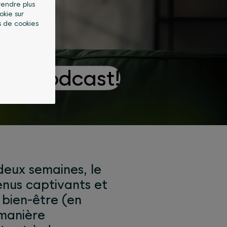
 rendre plus
okie sur
s de cookies
 un podcast!
deux semaines, le
nus captivants et
 bien-être (en
 manière