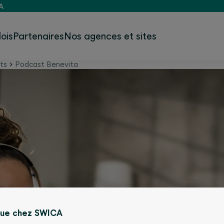
A
ois
Partenaires
Nos agences et sites
ts
Podcast Benevita
nue chez SWICA