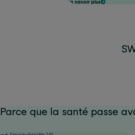
En savoir plus
d’améliorer la qualité d
concernées et de préveni
long terme.
SWI
Parce que la santé passe av
Service-clientèle 24h