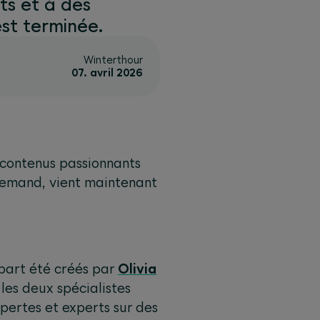
ts et à des
est terminée.
Winterthour
07. avril 2026
 contenus passionnants
llemand, vient maintenant
upart été créés par
Olivia
es deux spécialistes
pertes et experts sur des