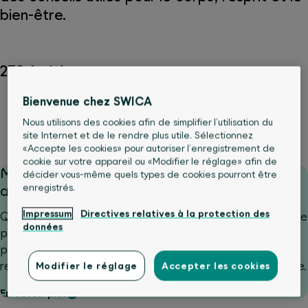
bien-être.
278 Articles
Bienvenue chez SWICA
Alimentation
Corps
Mouvement & Sport
Nous utilisons des cookies afin de simplifier l’utilisation du
Psyché et bien-être
Services médicaux
site Internet et de le rendre plus utile. Sélectionnez
«Accepte les cookies» pour autoriser l’enregistrement de
cookie sur votre appareil ou «Modifier le réglage» afin de
Malade pendant les vacances: attendre ou
décider vous-même quels types de cookies pourront être
enregistrés.
aller consulter?
Impressum
Directives relatives à la protection des
Que faire si l’on tombe malade à l’étranger et que l’on ne
données
peut pas estimer la gravité de la situation? C’est
précisément dans ces moments-là qu’une
recommandation rapide de santé24 peut être précieuse.
Modifier le réglage
Accepter les cookies
En savoir plus