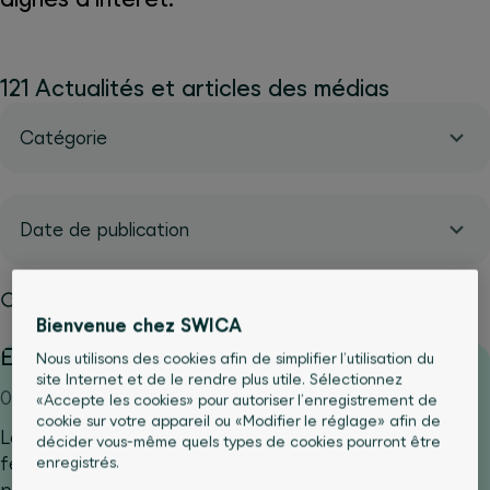
121 Actualités et articles des médias
Catégorie
Date de publication
Réinitialiser les filtres
Bienvenue chez SWICA
Enfin un suivi complet pour la ménopause
Nous utilisons des cookies afin de simplifier l’utilisation du
site Internet et de le rendre plus utile. Sélectionnez
01.06.2026
«Accepte les cookies» pour autoriser l’enregistrement de
cookie sur votre appareil ou «Modifier le réglage» afin de
Lorsqu’elles traversent la période de la ménopause, les
décider vous-même quels types de cookies pourront être
femmes sont souvent confrontées à des symptômes
enregistrés.