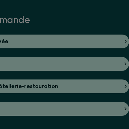
demande
ivée
ôtellerie-restauration