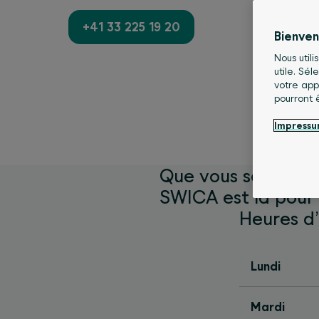
+41 33 225 19 20
Bienve
Nous utili
utile. Sé
votre app
pourront 
Impress
Que vous soyez une
SWICA est là pour 
Heures d
Lundi
Mardi