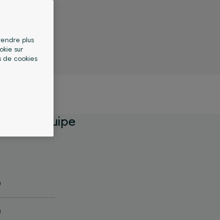
 rendre plus
okie sur
s de cookies
oute l’équipe
0
0