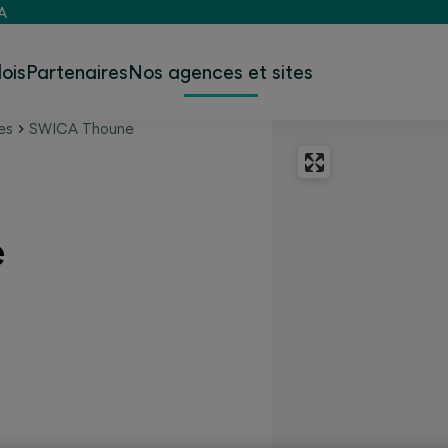
A
ois
Partenaires
Nos agences et sites
es
SWICA Thoune
e