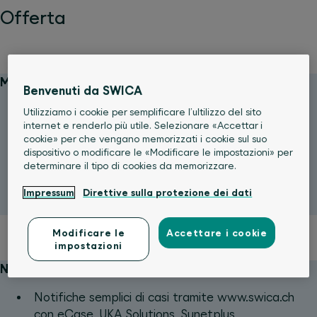
Offerta
Management dei sinistri e delle assenze
Benvenuti da SWICA
Management efficiente con Sunetplus
Utilizziamo i cookie per semplificare l’ultilizzo del sito
internet e renderlo più utile. Selezionare «Accettar i
Utilizzo semplice e chiaro
cookie» per che vengano memorizzati i cookie sul suo
Registrazione e amministrazione dei dati salariali e
dispositivo o modificare le «Modificare le impostazioni» per
determinare il tipo di cookies da memorizzare.
del personale
Trasmissione elettronica delle notifiche di sinistro
Impressum
Direttive sulla protezione dei dati
Allestimento di statistiche e valutazioni
Modificare le
Accettare i cookie
impostazioni
Notifiche di casi
Notifiche semplici di casi tramite www.swica.ch
con eCase, UKA Solutions, Sunetplus