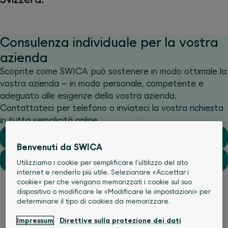
Consulenza individuale per la vostra
azienda
Scoprite come SWICA può sostenere in modo ottimale la
vostra azienda – in modo personale, competente e
adeguato alle esigenze della vostra azienda.
Contattateci per telefono o inviateci la vostra richiesta
in tutta semplicità online.
+41 58 800 99 33
Benvenuti da SWICA
Richiedere una consulenza
Utilizziamo i cookie per semplificare l’ultilizzo del sito
internet e renderlo più utile. Selezionare «Accettar i
cookie» per che vengano memorizzati i cookie sul suo
dispositivo o modificare le «Modificare le impostazioni» per
determinare il tipo di cookies da memorizzare.
Impressum
Direttive sulla protezione dei dati