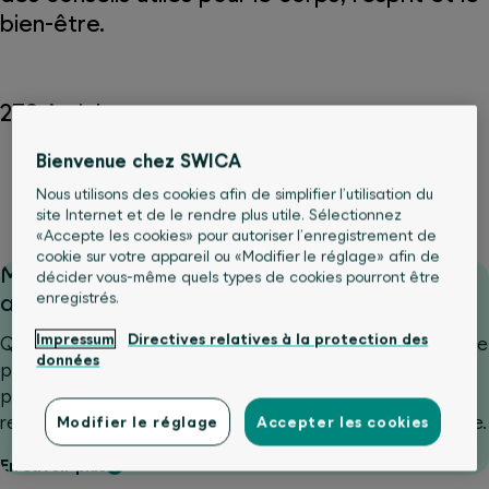
bien-être.
278 Articles
Bienvenue chez SWICA
Alimentation
Corps
Mouvement & Sport
Nous utilisons des cookies afin de simplifier l’utilisation du
Psyché et bien-être
Services médicaux
site Internet et de le rendre plus utile. Sélectionnez
«Accepte les cookies» pour autoriser l’enregistrement de
cookie sur votre appareil ou «Modifier le réglage» afin de
Malade pendant les vacances: attendre ou
décider vous-même quels types de cookies pourront être
enregistrés.
aller consulter?
Impressum
Directives relatives à la protection des
Que faire si l’on tombe malade à l’étranger et que l’on ne
données
peut pas estimer la gravité de la situation? C’est
précisément dans ces moments-là qu’une
recommandation rapide de santé24 peut être précieuse.
Modifier le réglage
Accepter les cookies
En savoir plus