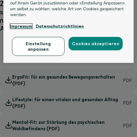
Ziel ist es, Gesundheit und Wohlbefinden zu
auf Ihrem Gerät zuzustimmen oder «Einstellung Anpassen»,
um selbst zu wählen, welche Art von Cookies gespeichert
stärken, Krankheiten vorzubeugen und eine
werden.
nachhaltig gesundheitsfördernde
Impressum
Datenschutzrichtlinien
Arbeitsumgebung zu schaffen.
Einstellung
Cookies akzeptieren
anpassen
Unsere Präventionspakete
ErgoFit: für ein gesundes Bewegungsverhalten
(PDF)
Lifestyle: für einen vitalen und gesunden Alltag
(PDF)
Mental-Fit: zur Stärkung des psychischen
Wohlbefindens (PDF)