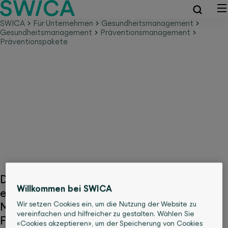
SWICA
Für Unternehmen
Gesundheitsmanagement
Gesundheitsmanagement
Präventionsmanagement
Präventionspakete
Paketlösungen für die
Gesundheitsförderung Ihrer
Mitarbeitenden
Die Präventionspakete von SWICA
Willkommen bei SWICA
ermöglichen es Unternehmen, ihren
Wir setzen Cookies ein, um die Nutzung der Website zu
Mitarbeitenden wirksame Angebote zur
vereinfachen und hilfreicher zu gestalten. Wählen Sie
Förderung der Gesundheit bereitzustellen.
«Cookies akzeptieren», um der Speicherung von Cookies