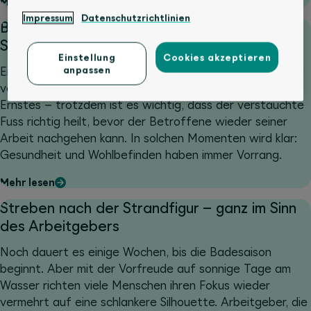
Mehr lesen
Impressum
Datenschutzrichtlinien
Bei Krankheit und Unfall: Einfache
Schadensmeldung mit KLE
Einstellung
Cookies akzeptieren
anpassen
Ein Mitarbeiter rutscht auf dem Weg zum Lager aus und
verstaucht sich das Fussgelenk. Zum Glück ist es nichts
Ernstes – trotzdem ist es wichtig, dass der verstauchte
Fuss richtig heilt, bevor der Betroffene wieder seiner
Arbeit nachgehen kann. In solchen Momenten wird klar:
Gesundheit und Wohlbefinden haben immer Vorrang.
Mehr lesen
Streben nach der Strandfigur – ganz im Sinn
des Arbeitgebers
Noch dauert es einige Wochen, bis die Badesaison
beginnt. Aber mit der Vorfreude auf sonnige Tage am
Wasser richten viele Menschen ihren Fokus wieder
vermehrt auf eine schlankere Silhouette. Arbeitgeber, die