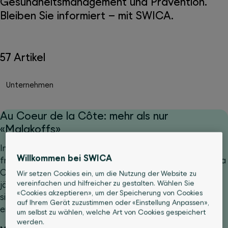
Gesundheitsmanagement und Prävention.
Bleiben Sie informiert – mit SWICA.
57 Artikel
Unternehmen
Au Coeur de la Côte: mehr als nur
«Malakoffs»
Inmitten der Waadtländer Weinberge, im kleinen,
Willkommen bei SWICA
friedlichen Dorf Vinzel, befindet sich das «Au Coeur de la
Côte». Warum Nicoline Anjema das Bistrot mit 130-
Wir setzen Cookies ein, um die Nutzung der Website zu
vereinfachen und hilfreicher zu gestalten. Wählen Sie
jähriger Geschichte übernommen hat, und was sie dem
«Cookies akzeptieren», um der Speicherung von Cookies
sinkenden Weinkonsum in der Schweiz entgegensetzt,
auf Ihrem Gerät zuzustimmen oder «Einstellung Anpassen»,
erfahren Sie im Interview.
um selbst zu wählen, welche Art von Cookies gespeichert
werden.