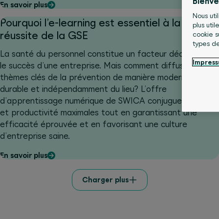
Bienv
En savoir plus
Nous util
Pourquoi l’e-learning est essentiel à la
plus uti
réussite de la GSE
cookie s
types de
La santé du personnel constitue un facteur décisif pour
Impres
le succès d’une entreprise. Mais comment diffuser les
thèmes clés de la prévention de manière moderne,
durable et indépendamment du lieu? L’offre
d’apprentissage numérique de SWICA conjugue flexibilité
et productivité maximales tout en garantissant une
efficacité éprouvée et en favorisant une culture
d’entreprise saine.
En savoir plus
Charger plus