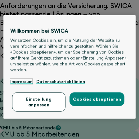
Anforderungen an die Versicherung. SWICA
bietet passende Lösungen – von
Branchenversicherungen für Gastronomie und
Hotellerie bis zu individuell zugeschnittenen
Willkommen bei SWICA
Angeboten. Auch Verbände und ihre
Wir setzen Cookies ein, um die Nutzung der Website zu
vereinfachen und hilfreicher zu gestalten. Wählen Sie
Mitglieder profitieren von attraktiven
«Cookies akzeptieren», um der Speicherung von Cookies
Kooperationen.
auf Ihrem Gerät zuzustimmen oder «Einstellung Anpassen»,
um selbst zu wählen, welche Art von Cookies gespeichert
werden.
KMU bis 5 Mitarbeitende
Impressum
Datenschutzrichtlinien
SWICA Integra ist eine schnelle, unkomplizierte und
Einstellung
Cookies akzeptieren
kosteneffiziente Online-Versicherungslösung, die speziell
anpassen
auf die Bedürfnisse von Selbständigen und
Kleinunternehmen ausgerichtet ist.
KMU bis 5 Mitarbeitende
KMU ab 5 Mitarbeitenden