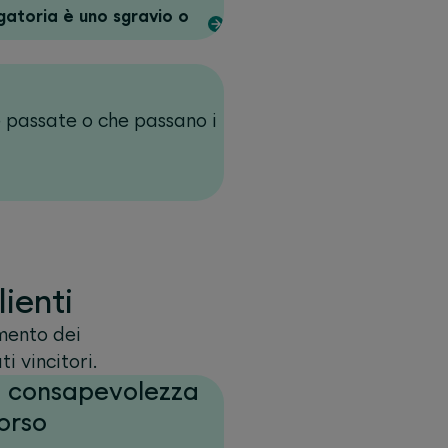
gatoria è uno sgravio o
 passate o che passano i
lienti
imento dei
i vincitori.
a consapevolezza
orso