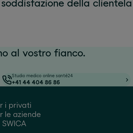
soddisfazione della clientela
mo al vostro fianco.
Studio medico online santé24
+41 44 404 86 86
r i privati
r le aziende
u SWICA