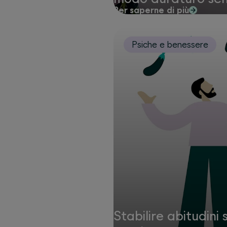
Per saperne di più
Psiche e benessere
Stabilire abitudini