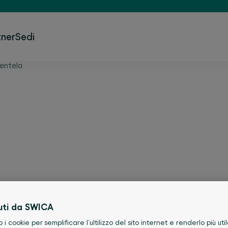
tner
Sedi
ientela
WICA: Vivere in modo sa
ccoli passi ed eliminare le cattive abi
tidiana.
uti da SWICA
o i cookie per semplificare l’ultilizzo del sito internet e renderlo più util