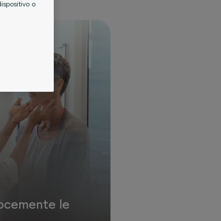
ispositivo o
a
ocemente le