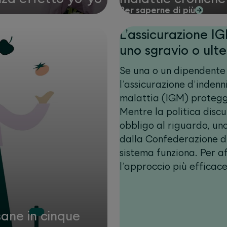
Per saperne di più
L’assicurazione I
uno sgravio o ulte
Se una o un dipendente 
l’assicurazione d’indenn
malattia (IGM) protegg
Mentre la politica discu
obbligo al riguardo, un
dalla Confederazione di
sistema funziona. Per af
l’approccio più efficace
coordinamento e la pre
 sane in cinque