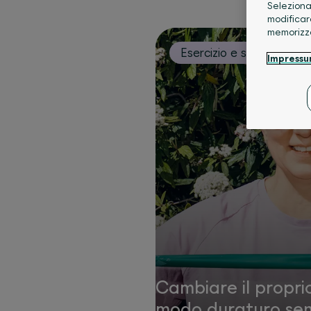
Seleziona
modificar
memorizz
Esercizio e sport
Impress
Cambiare il proprio 
modo duraturo sen