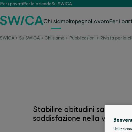
Per i privati
Per le aziende
Su SWICA
Chi siamo
Impegno
Lavoro
Per i par
SWICA
Su SWICA
Chi siamo
Pubblicazioni
Rivista per la cl
Rivista per i clienti S
Stabilire abitudini sane a pi
soddisfazione nella vita quo
Benven
Utilizziam