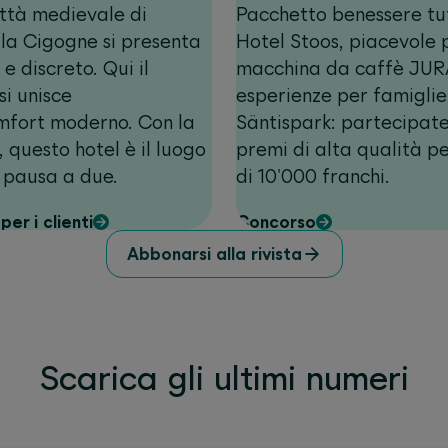
ittà medievale di
Pacchetto benessere tu
 la Cigogne si presenta
Hotel Stoos, piacevole
e discreto. Qui il
macchina da caffè JUR
si unisce
esperienze per famiglie
mfort moderno. Con la
Säntispark: partecipate
 questo hotel è il luogo
premi di alta qualità p
e pausa a due.
di 10'000 franchi.
per i clienti
Concorso
Abbonarsi alla rivista
Scarica gli ultimi numeri