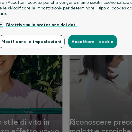
re «Accettar i cookie» per che vengano memorizzati i cookie sul suo d
e le «Modificare le impostazioni» per determinare il tipo di cookies d
are.
Corpo
um
Direttive sulla protezione dei dati
Modificare le impostazioni
Accettare i cookie
stile di vita in
Riconoscere prec
za effetto yo-yo
malattie croniche