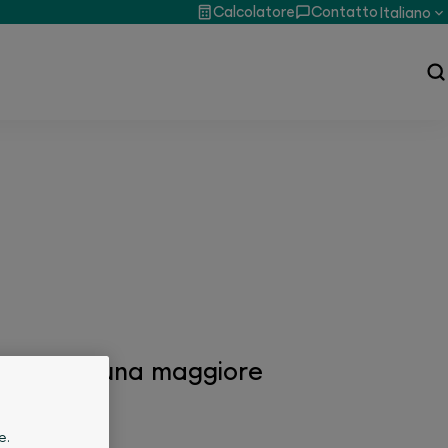
Calcolatore
Contatto
Italiano
no
tudini. Per una maggiore
e.