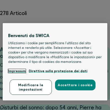
278 Articoli
Alimentazione
Corpo
Esercizio e sport
Psiche e benessere
Servizi medici
Benvenuti da SWICA
Utilizziamo i cookie per semplificare l’ultilizzo del sito
internet e renderlo più utile. Selezionare «Accettar i
Ammalarsi in vacanza: aspettare o rivolgersi
cookie» per che vengano memorizzati i cookie sul suo
a un medico?
dispositivo o modificare le «Modificare le impostazioni» per
determinare il tipo di cookies da memorizzare.
Cosa fare se ci si ammala all’estero e non si riesce a
valutare la gravità della situazione? È proprio in momenti
Impressum
Direttive sulla protezione dei dati
come questi che emerge quanto possa essere prezioso
ricevere rapidamente un primo orientamento da
Modificare le
Accettare i cookie
santé24.
impostazioni
Per saperne di più
Disturbi del sonno: dopo 54 anni, Pierre ha