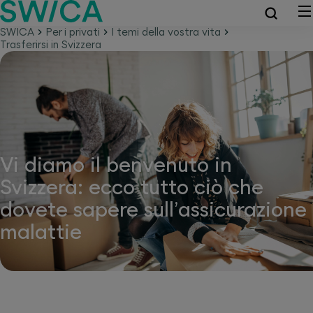
SWICA
Per i privati
I temi della vostra vita
Trasferirsi in Svizzera
Vi diamo il benvenuto in
Svizzera: ecco tutto ciò che
dovete sapere sull’assicurazione
malattie