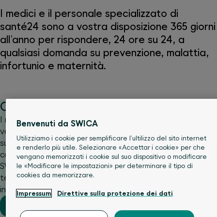
I medici e il personale specializzato di
santé24 sono a vostra disposizione 365 giorni
all’anno per rispondere, 24 ore su 24, a
qualsiasi domanda su prevenzione, malattia,
infortunio e maternità.
Consulenza medica 24 ore su 24
I nostri medici e il personale medico specializzato sono a
Benvenuti da SWICA
vostra disposizione per rispondere alle vostre domande
Utilizziamo i cookie per semplificare l’ultilizzo del sito internet
sulla salute a qualsiasi ora del giorno o della notte. Le
e renderlo più utile. Selezionare «Accettar i cookie» per che
consulenze sono gratuite per le persone assicurate con
vengano memorizzati i cookie sul suo dispositivo o modificare
SWICA con un modello Favorit o BestMed. Contattateci
le «Modificare le impostazioni» per determinare il tipo di
cookies da memorizzare.
telefonicamente oppure compilate il modulo di contatto
indicando la vostra richiesta.
Impressum
Direttive sulla protezione dei dati
+41 44 404 86 86