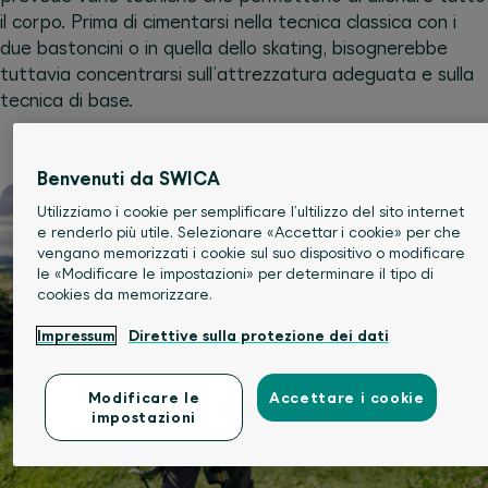
il corpo. Prima di cimentarsi nella tecnica classica con i
due bastoncini o in quella dello skating, bisognerebbe
tuttavia concentrarsi sull’attrezzatura adeguata e sulla
tecnica di base.
Benvenuti da SWICA
Utilizziamo i cookie per semplificare l’ultilizzo del sito internet
e renderlo più utile. Selezionare «Accettar i cookie» per che
vengano memorizzati i cookie sul suo dispositivo o modificare
le «Modificare le impostazioni» per determinare il tipo di
cookies da memorizzare.
Impressum
Direttive sulla protezione dei dati
Modificare le
Accettare i cookie
impostazioni