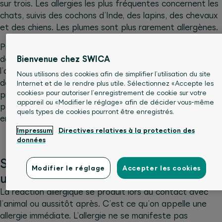
sur trois. Les allergies les plus fréquentes concernent les
chats, suivis des cochons d’Inde, des lapins, des chevaux
et des chiens. Les plumes sont plus rarement allergènes.
Pratiquement tous les animaux à pelage peuvent
Bienvenue chez SWICA
déclencher une allergie, bien que les poils ne soient pas
l’allergène proprement dit: il s’agit en fait de protéines,
Nous utilisons des cookies afin de simplifier l’utilisation du site
de peaux mortes, de sueur ou d’autres substances
Internet et de le rendre plus utile. Sélectionnez «Accepte les
cookies» pour autoriser l’enregistrement de cookie sur votre
présentes dans le pelage des animaux. La longueur des
appareil ou «Modifier le réglage» afin de décider vous-même
poils ou le fait que l’animal en perde beaucoup ne jouent
quels types de cookies pourront être enregistrés.
en revanche aucun rôle.
Impressum
Directives relatives à la protection des
données
Symptômes: comment se manifeste
Modifier le réglage
Accepter les cookies
une allergie aux animaux
La réaction allergique se produit lors du contact avec
l’animal ou aussitôt après. C’est ce qu’on appelle une
allergie immédiate. L’allergie ne se manifeste pas