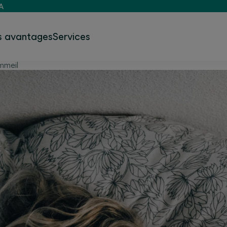
A
s avantages
Services
mmeil