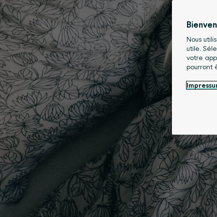
Bienve
Nous utili
utile. Sé
votre app
pourront 
Impress